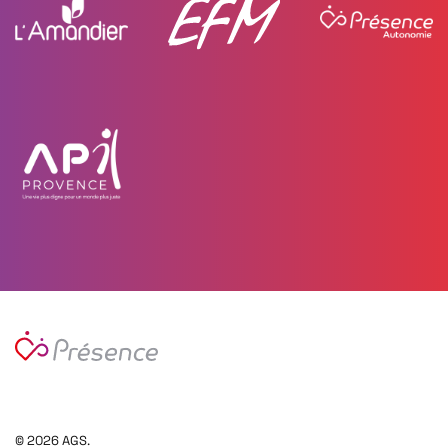
©
2026
AGS.