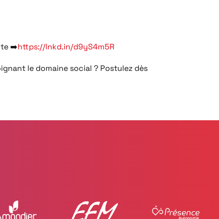
e ➡️​
https://lnkd.in/d9yS4m5R
oignant le domaine social ? Postulez dès