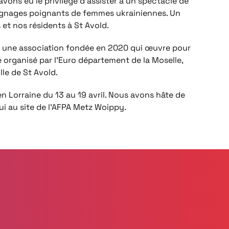
vons eu le privilège d’assister à un spectacle de
ignages poignants de femmes ukrainiennes. Un
t nos résidents à St Avold.
t une association fondée en 2020 qui œuvre pour
é organisé par l’Euro département de la Moselle,
lle de St Avold.
en Lorraine du 13 au 19 avril. Nous avons hâte de
i au site de l’AFPA Metz Woippy.