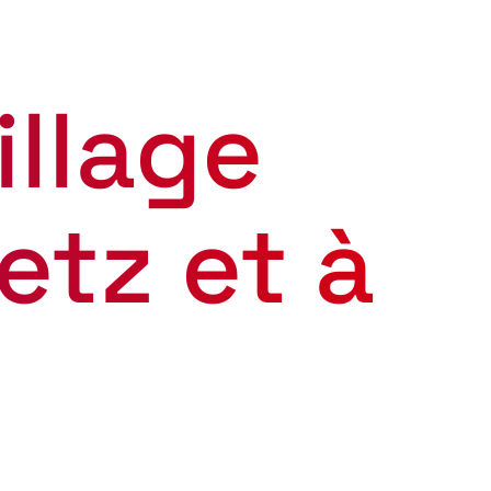
illage
etz et à