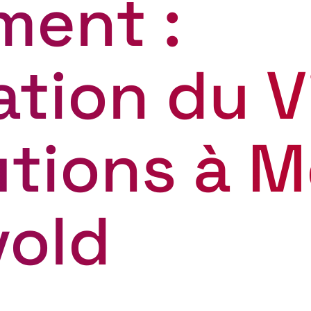
ent :
tion du V
tions à M
vold